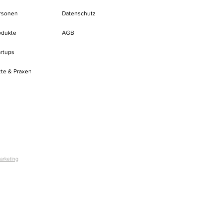
rsonen
Datenschutz
odukte
AGB
artups
zte & Praxen
arketing