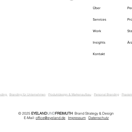
Über
Pe
Services
Pr
Work
St
Insights
Är
Kontakt
anding
·
Branding für Unternehmen
·
Produktdesign & Markenaufbau
·
Personal Branding
·
Praxism
© 2025
EYELAND
UND
FREIMUTH
Brand Strategy & Design
E-Mail:
office@eyeland.de
Impressum
Datenschutz