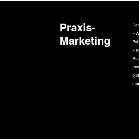
Praxis-
Der
– W
Marketing
Pat
kla
Pra
med
pro
sta