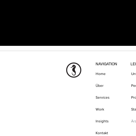
NAVIGATION
LE
Home
Un
Über
Pe
Services
Pr
Work
St
Insights
Är
Kontakt