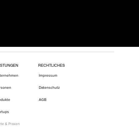
ISTUNGEN
RECHTLICHES
ternehmen
Impressum
rsonen
Datenschutz
odukte
AGB
artups
zte & Praxen