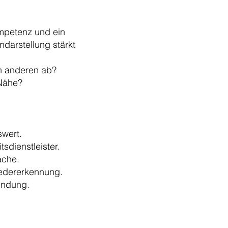
ompetenz und ein
ndarstellung stärkt
on anderen ab?
 Nähe?
gswert.
tsdienstleister.
rache.
Wiedererkennung.
indung.