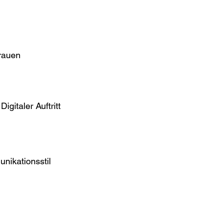
trauen
igitaler Auftritt
nikationsstil